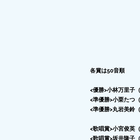
各賞は50音順
<優勝>小林万里子
<準優勝>小栗たつ
<準優勝>丸岩美鈴
<歌唱賞>小宮俊英
<歌唱賞>坂井隆子