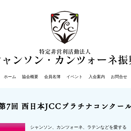
特定非営利活動法
人
シャンソン・カ
ンツォーネ振
ホーム
協会概要
会員名簿
イベント
入会案内
お問合せ
第7回 西日本JCCプラチナコンクー
シャンソン、カンツォーネ、ラテンなどを愛する