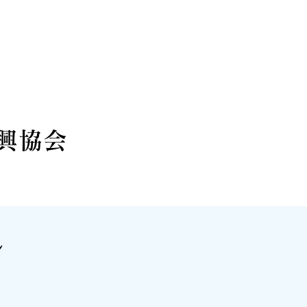
興協会
ル