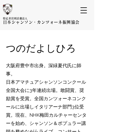
特定非営利活動法
人
日本シャンソン・カ
ンツォーネ振興協会
つのだよしひろ
大阪府豊中市出身。深緑夏代氏に師
事。
日本アマチュアシャンソンコンクール
全国大会に3年連続出場。敢闘賞、奨
励賞を受賞。全国カンツォーネコンク
ールに出場しイタリアーナ部門3位受
賞。現在、NHK梅田カルチャーセンタ
ーを始め、シャンソン＆ポプュラー講
師を務めながらライブ、コンサート、